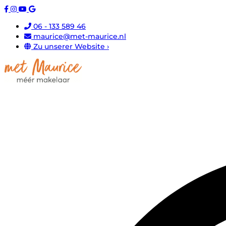
06 - 133 589 46
maurice@met-maurice.nl
Zu unserer Website ›