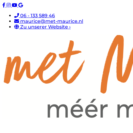
06 - 133 589 46
maurice@met-maurice.nl
Zu unserer Website ›