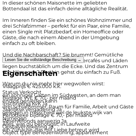
In dieser schönen Maisonette im geliebten
Bottendaal ist das einfach deine alltägliche Realität.
Im Inneren finden Sie ein schönes Wohnzimmer und
drei Schlafzimmer – perfekt für ein Paar, eine Familie,
einen Single mit Platzbedarf, ein Homeoffice oder
Gäste, die nach einem Abend in der Umgebung
einfach zu oft bleiben.
Und die Nachbarschaft? Sie brummt! Gemütliche
Lesen Sie die vollständige Beschreibung →
Kaffeehäuser, Terrassen, Spezialbiercafés und Läden
liegen buchstäblich um die Ecke. Und das Zentrum
Eigenschaften
von Nijmegen? Dorthin gehst du einfach zu Fuß.
Warum du nie mehr hier wegwollen wirst:
Vraagprijs
€ 425.000 k.k.
Status
Verkocht
ein sonniger Garten im Südwesten, an dem man
Bijdrage VvE
€ 70,- per maand
endlos genießen kann
Inschrijving KvK
Ja
drei Schlafzimmer: Raum für Familie, Arbeit und Gäste
Jaarlijkse vergadering
Ja
gelegen in misschien wel de leukste wijk van
Periodieke bijdrage
€ 70,- per maand
Nijmegen
Reservefonds aanwezig
Ja
Alles, was du benötigst, in Laufweite
Opstalverzekering
Ja
ein Zuhause, das mit Liebe betreut wird
Object type
Benedenwoning, appartement